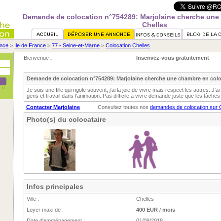
Demande de colocation n°754289: Marjolaine cherche une
Chelles
nce
>
Ile de France
>
77 - Seine-et-Marne
>
Colocation Chelles
Bienvenue
,
Inscrivez-vous gratuitement
Demande de colocation n°754289: Marjolaine cherche une chambre en colo
Je suis une fille qui rigole souvent, j'ai la joie de vivre mais respect les autres. J'
gens et travail dans l'animation. Pas difficile à vivre demande juste que les tâches
Contacter Marjolaine
Consultez toutes nos
demandes de colocation sur 
Photo(s) du colocataire
Infos principales
Ville :
Chelles
Loyer maxi de :
400 EUR / mois
Date d'emménagement :
01/09/2018