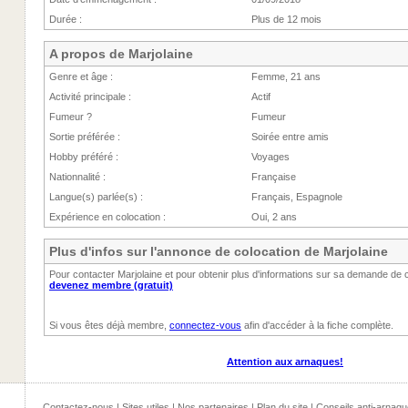
Durée :
Plus de 12 mois
A propos de Marjolaine
Genre et âge :
Femme, 21 ans
Activité principale :
Actif
Fumeur ?
Fumeur
Sortie préférée :
Soirée entre amis
Hobby préféré :
Voyages
Nationnalité :
Française
Langue(s) parlée(s) :
Français, Espagnole
Expérience en colocation :
Oui, 2 ans
Plus d'infos sur l'annonce de colocation de Marjolaine
Pour contacter Marjolaine et pour obtenir plus d'informations sur sa demande de c
devenez membre (gratuit)
Si vous êtes déjà membre,
connectez-vous
afin d'accéder à la fiche complète.
Attention aux arnaques!
Contactez-nous
|
Sites utiles
|
Nos partenaires
|
Plan du site
|
Conseils anti-arnaqu