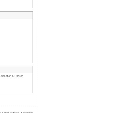
olocation à Chelles,
e
|
Infos légales
|
Dernieres