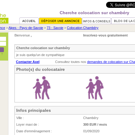
Cherche colocation sur chambéry
nce
>
Alpes - Pays-de-Savoie
>
73 - Savoie
>
Colocation Chambéry
Bienvenue
,
Inscrivez-vous gratuitement
Cherche colocation sur chambéry
je suis quelqu'un de sympathique
Contacter Axel
Consultez toutes nos
demandes de colocation sur Ch
Photo(s) du colocataire
Infos principales
Ville :
Chambéry
Loyer maxi de :
300 EUR / mois
Date d'emménagement :
01/09/2020