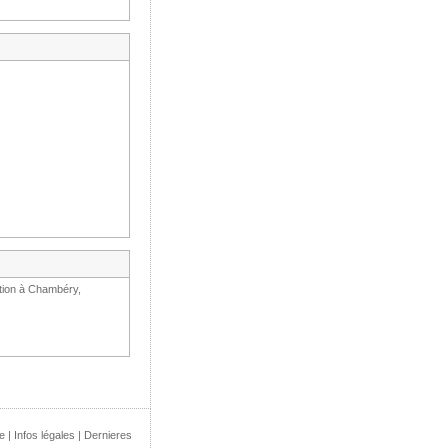
ation à Chambéry,
e
|
Infos légales
|
Dernieres