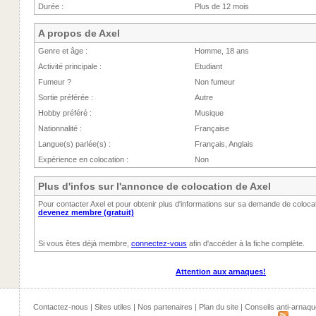
Durée :
Plus de 12 mois
A propos de Axel
Genre et âge :
Homme, 18 ans
Activité principale :
Etudiant
Fumeur ?
Non fumeur
Sortie préférée :
Autre
Hobby préféré :
Musique
Nationnalité :
Française
Langue(s) parlée(s) :
Français, Anglais
Expérience en colocation :
Non
Plus d'infos sur l'annonce de colocation de Axel
Pour contacter Axel et pour obtenir plus d'informations sur sa demande de coloc
devenez membre (gratuit)
Si vous êtes déjà membre,
connectez-vous
afin d'accéder à la fiche complète.
Attention aux arnaques!
Contactez-nous
|
Sites utiles
|
Nos partenaires
|
Plan du site
|
Conseils anti-arnaqu