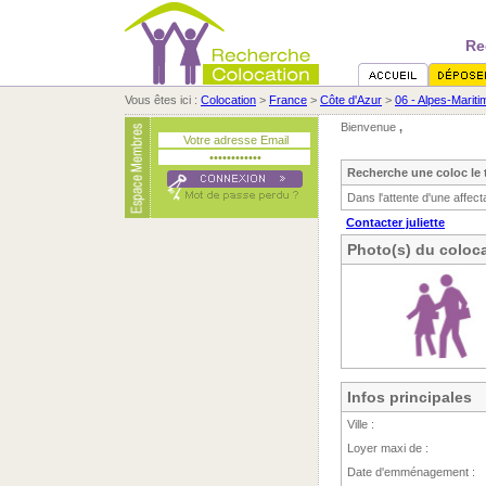
Re
Vous êtes ici :
Colocation
>
France
>
Côte d'Azur
>
06 - Alpes-Marit
Bienvenue
,
Recherche une coloc le 
Dans l'attente d'une affecta
Contacter juliette
Photo(s) du coloca
Infos principales
Ville :
Loyer maxi de :
Date d'emménagement :