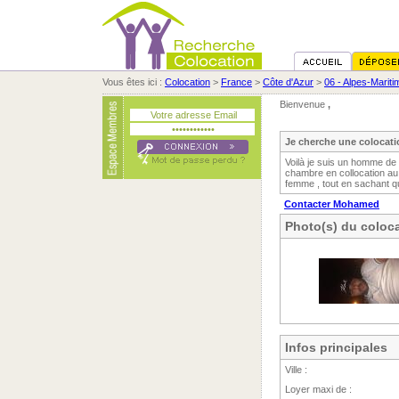
Vous êtes ici :
Colocation
>
France
>
Côte d'Azur
>
06 - Alpes-Marit
Bienvenue
,
Je cherche une colocati
Voilà je suis un homme de 
chambre en collocation au 
femme , tout en sachant qu
Contacter Mohamed
Photo(s) du coloca
Infos principales
Ville :
Loyer maxi de :