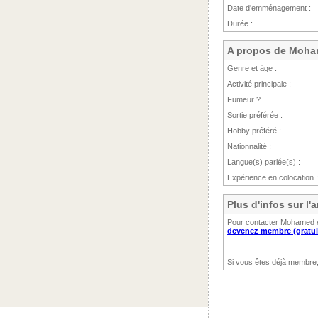
Date d'emménagement :
Durée :
A propos de Moh
Genre et âge :
Activité principale :
Fumeur ?
Sortie préférée :
Hobby préféré :
Nationnalité :
Langue(s) parlée(s) :
Expérience en colocation :
Plus d'infos sur 
Pour contacter Mohamed et
devenez membre (gratui
Si vous êtes déjà membre