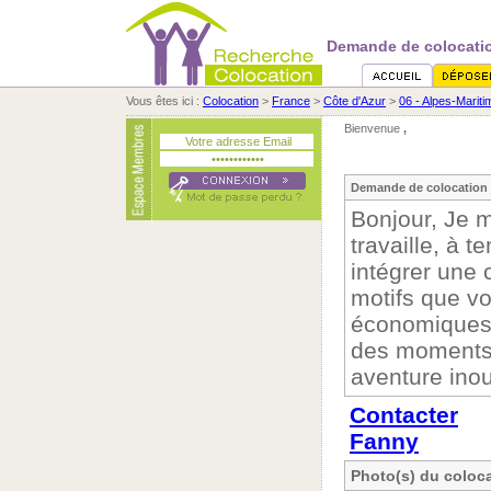
Demande de colocatio
Vous êtes ici :
Colocation
>
France
>
Côte d'Azur
>
06 - Alpes-Marit
Bienvenue
,
Demande de colocation 
Bonjour, Je m
travaille, à t
intégrer une
motifs que v
économiques, 
des moments 
aventure inou
Contacter
Fanny
Photo(s) du coloca