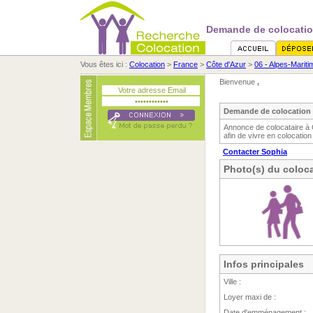
Demande de colocatio
Vous êtes ici :
Colocation
>
France
>
Côte d'Azur
>
06 - Alpes-Marit
Bienvenue
,
Demande de colocation 
Annonce de colocataire à
afin de vivre en colocation
Contacter Sophia
Photo(s) du coloca
Infos principales
Ville :
Loyer maxi de :
Date d'emménagement :