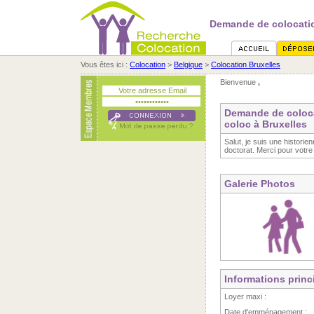
Demande de colocati
Vous êtes ici :
Colocation
>
Belgique
>
Colocation Bruxelles
Bienvenue
,
Demande de coloc
coloc à Bruxelles
Salut, je suis une historie
doctorat. Merci pour vot
Galerie Photos
Informations princ
Loyer maxi :
Date d'emménagement :