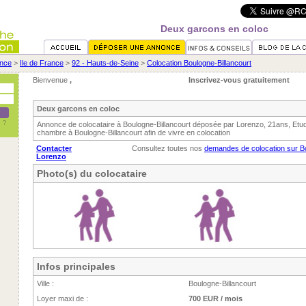
Deux garcons en coloc
nce
>
Ile de France
>
92 - Hauts-de-Seine
>
Colocation Boulogne-Billancourt
Bienvenue
,
Inscrivez-vous gratuitement
Deux garcons en coloc
Annonce de colocataire à Boulogne-Billancourt déposée par Lorenzo, 21ans, Etud
chambre à Boulogne-Billancourt afin de vivre en colocation
Contacter
Consultez toutes nos
demandes de colocation sur Bo
Lorenzo
Photo(s) du colocataire
Infos principales
Ville :
Boulogne-Billancourt
Loyer maxi de :
700 EUR / mois