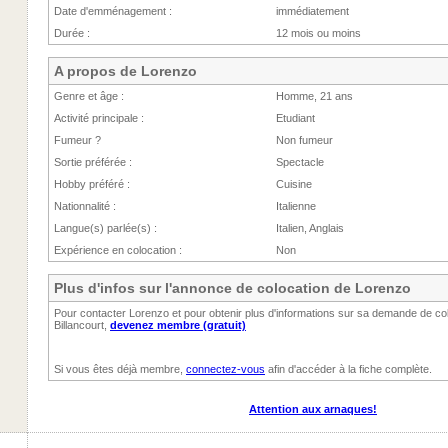
Date d'emménagement :
immédiatement
Durée :
12 mois ou moins
A propos de Lorenzo
Genre et âge :
Homme, 21 ans
Activité principale :
Etudiant
Fumeur ?
Non fumeur
Sortie préférée :
Spectacle
Hobby préféré :
Cuisine
Nationnalité :
Italienne
Langue(s) parlée(s) :
Italien, Anglais
Expérience en colocation :
Non
Plus d'infos sur l'annonce de colocation de Lorenzo
Pour contacter Lorenzo et pour obtenir plus d'informations sur sa demande de co
Billancourt,
devenez membre (gratuit)
Si vous êtes déjà membre,
connectez-vous
afin d'accéder à la fiche complète.
Attention aux arnaques!