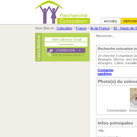
Vous êtes ici :
Colocation
>
France
>
Ile de France
>
92 - Hauts-de-
Bienvenue
,
Recherche colocation l
Je cherche 3 chambres pour
Boulogne, Sèvres, issy les
étrangers. Calme, travaill
Contacter
sandrine
Photo(s) du coloca
Commentaire : Ensei
Infos principales
Ville :