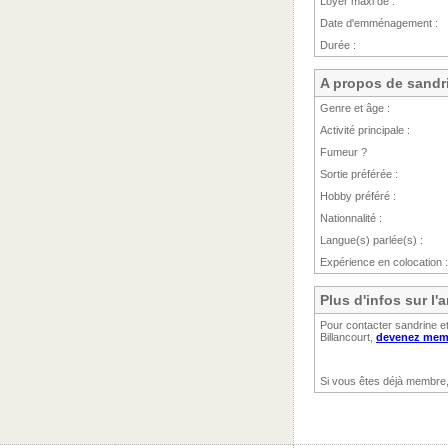
Loyer maxi de :
Date d'emménagement :
Durée :
A propos de sandr
Genre et âge :
Activité principale :
Fumeur ?
Sortie préférée :
Hobby préféré :
Nationnalité :
Langue(s) parlée(s) :
Expérience en colocation :
Plus d'infos sur l
Pour contacter sandrine e
Billancourt,
devenez memb
Si vous êtes déjà membre