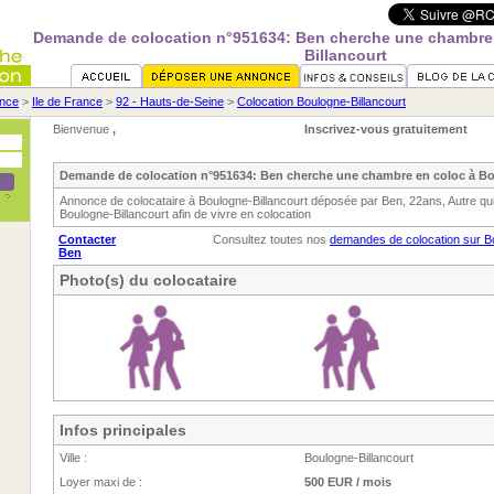
Demande de colocation n°951634: Ben cherche une chambre
Billancourt
nce
>
Ile de France
>
92 - Hauts-de-Seine
>
Colocation Boulogne-Billancourt
Bienvenue
,
Inscrivez-vous gratuitement
Demande de colocation n°951634: Ben cherche une chambre en coloc à Bo
Annonce de colocataire à Boulogne-Billancourt déposée par Ben, 22ans, Autre q
Boulogne-Billancourt afin de vivre en colocation
Contacter
Consultez toutes nos
demandes de colocation sur Bo
Ben
Photo(s) du colocataire
Infos principales
Ville :
Boulogne-Billancourt
Loyer maxi de :
500 EUR / mois