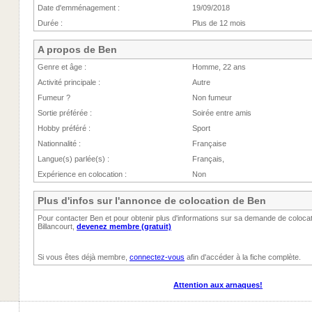
Date d'emménagement :
19/09/2018
Durée :
Plus de 12 mois
A propos de Ben
Genre et âge :
Homme, 22 ans
Activité principale :
Autre
Fumeur ?
Non fumeur
Sortie préférée :
Soirée entre amis
Hobby préféré :
Sport
Nationnalité :
Française
Langue(s) parlée(s) :
Français,
Expérience en colocation :
Non
Plus d'infos sur l'annonce de colocation de Ben
Pour contacter Ben et pour obtenir plus d'informations sur sa demande de coloca
Billancourt,
devenez membre (gratuit)
Si vous êtes déjà membre,
connectez-vous
afin d'accéder à la fiche complète.
Attention aux arnaques!