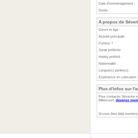
Date d'emménagement :
Durée :
A propos de Séver
Genre et âge :
Activité principale :
Fumeur ?
Sortie préférée :
Hobby préféré :
Nationnalité :
Langue(s) parlée(s) :
Expérience en colocation :
Plus d'infos sur l
Pour contacter Séverine e
Billancourt,
devenez memb
Si vous êtes déjà membre