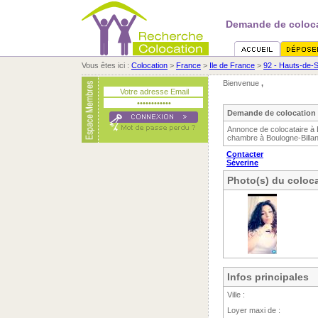
Demande de coloca
Vous êtes ici :
Colocation
>
France
>
Ile de France
>
92 - Hauts-de-
Bienvenue
,
Demande de colocation 
Annonce de colocataire à 
chambre à Boulogne-Billanc
Contacter
Séverine
Photo(s) du coloca
Infos principales
Ville :
Loyer maxi de :