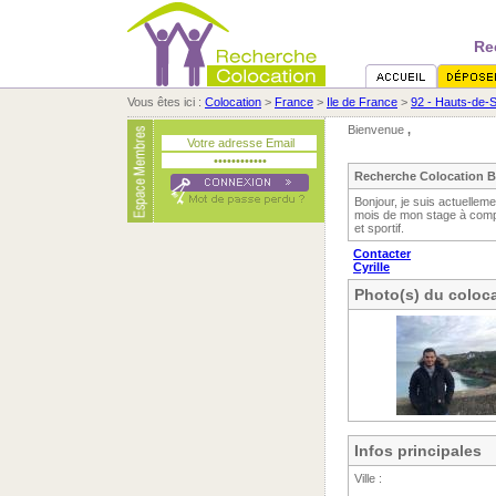
Re
Vous êtes ici :
Colocation
>
France
>
Ile de France
>
92 - Hauts-de-
Bienvenue
,
Recherche Colocation B
Bonjour, je suis actuellem
mois de mon stage à compt
et sportif.
Contacter
Cyrille
Photo(s) du coloca
Infos principales
Ville :