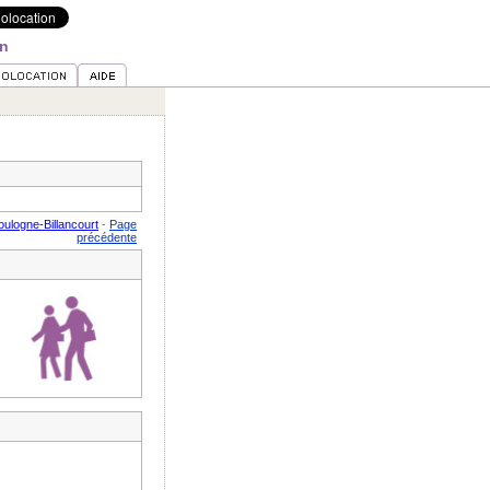
on
ulogne-Billancourt
-
Page
précédente