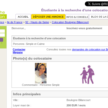
Étudiante à la recherche d'une colocati
nce
>
Ile de France
>
92 - Hauts-de-Seine
>
Colocation Boulogne-Billancourt
Bienvenue
,
Inscrivez-vous gratuitement
Étudiante à la recherche d'une colocation
Personne. Simple et Calme
Contacter
Consultez toutes nos
demandes de colocation sur Bo
Megane
Photo(s) du colocataire
Commentaire : Personne Simple
Infos principales
Ville :
Boulogne-Billancourt
Loyer maxi de :
200 EUR / mois