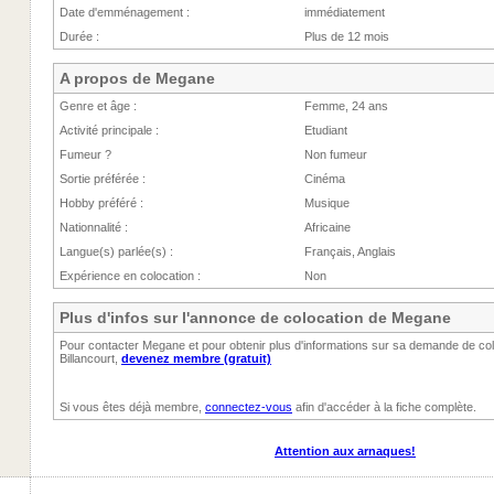
Date d'emménagement :
immédiatement
Durée :
Plus de 12 mois
A propos de Megane
Genre et âge :
Femme, 24 ans
Activité principale :
Etudiant
Fumeur ?
Non fumeur
Sortie préférée :
Cinéma
Hobby préféré :
Musique
Nationnalité :
Africaine
Langue(s) parlée(s) :
Français, Anglais
Expérience en colocation :
Non
Plus d'infos sur l'annonce de colocation de Megane
Pour contacter Megane et pour obtenir plus d'informations sur sa demande de co
Billancourt,
devenez membre (gratuit)
Si vous êtes déjà membre,
connectez-vous
afin d'accéder à la fiche complète.
Attention aux arnaques!