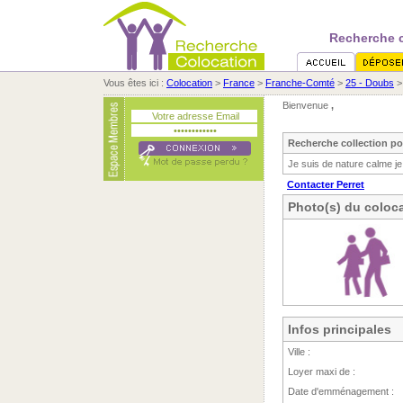
Recherche c
Vous êtes ici :
Colocation
>
France
>
Franche-Comté
>
25 - Doubs
Bienvenue
,
Recherche collection po
Je suis de nature calme je
Contacter Perret
Photo(s) du coloca
Infos principales
Ville :
Loyer maxi de :
Date d'emménagement :