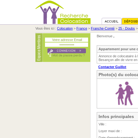
Vous êtes ici :
Colocation
>
France
>
Franche-Comté
>
25 - Doubs
Bienvenue
,
Appartement pour une c
Annonce de colocataire à 
Besançon afin de vivre en
Contacter Guillot
Photo(s) du coloca
Infos principales
Ville :
Loyer maxi de :
Date d'emménagement :