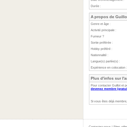
Durée :
A propos de Guillo
Genre et âge :
Activité principale :
Fumeur ?
Sortie préférée :
Hobby préféré :
Nationnalité :
Langue(s) parlée(s) :
Expérience en colocation :
Plus d'infos sur l
Pour contacter Guillot et 
devenez membre (gratui
Si vous êtes déjà membre
Contactez-nous
|
Sites utile