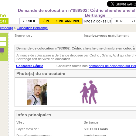
Demande de colocation n°989902: Cédric cherche une c
Bertrange
xembourg
>
Colocation Bertrange
Bienvenue
,
Inscrivez-vous gratuitement
Demande de colocation n°989902: Cédric cherche une chambre en coloc à
Annonce de colocataire à Bertrange déposée par Cédric , 37ans, Actif qui cherc
Bertrange afin de vivre en colocation
Contacter Cédric
Consultez toutes nos
demandes de colocation sur Be
Photo(s) du colocataire
Infos principales
Ville :
Bertrange
Loyer maxi de :
500 EUR / mois
Date d'emménagement :
immédiatement