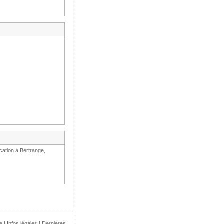
cation à Bertrange,
e
|
Infos légales
|
Dernieres