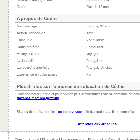
Durée :
Plus de 12 mois
A propos de Cédric
Genre et âge :
Homme, 37 ans
Activité principale :
Actif
Fumeur ?
Non fumeur
Sortie préférée :
Restaurant
Hobby préféré :
Voyages
Nationnalité :
Française
Langue(s) parlée(s) :
Français, Anglais
Expérience en colocation :
Non
Plus d'infos sur l'annonce de colocation de Cédric
Pour contacter Cédric et pour obtenir plus d'informations sur sa demande de colo
devenez membre (gratuit)
Si vous êtes déjà membre,
connectez-vous
afin d'accéder à la fiche complète.
Attention aux arnaques!
Contactez-nous
|
Sites utiles
|
Nos partenaires
|
Plan du site
|
Conseils anti-arnaqu