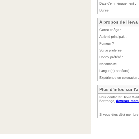
Date d'emménagement :
Durée :
A propos de Hew
Genre et âge :
Activité principale :
Fumeur ?
Sortie préférée :
Hobby préféré :
Nationnalité :
Langue(s) parlée(s) :
Expérience en colocation :
Plus d'infos sur 
Pour contacter Hewa Wadug
Bertrange,
devenez membr
Si vous êtes déjà membre