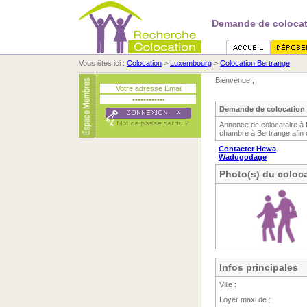
Demande de colocat
Vous êtes ici :
Colocation
>
Luxembourg
>
Colocation Bertrange
Bienvenue
,
Demande de colocation
Annonce de colocataire à
chambre à Bertrange afin 
Contacter Hewa
Wadugodage
Photo(s) du coloca
Infos principales
Ville :
Loyer maxi de :