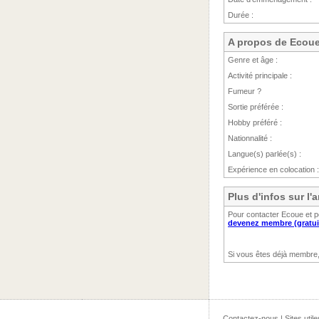
Durée :
A propos de Ecou
Genre et âge :
Activité principale :
Fumeur ?
Sortie préférée :
Hobby préféré :
Nationnalité :
Langue(s) parlée(s) :
Expérience en colocation :
Plus d'infos sur l
Pour contacter Ecoue et p
devenez membre (gratui
Si vous êtes déjà membre
Contactez-nous
|
Sites utile