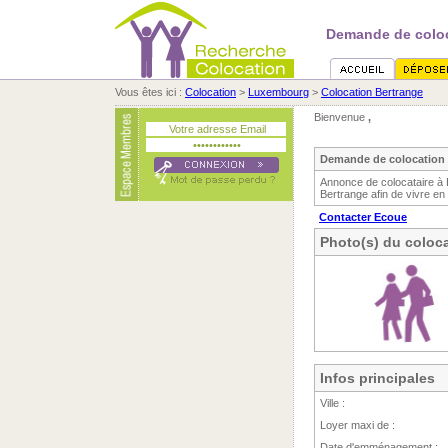
Demande de coloc
Vous êtes ici :
Colocation
>
Luxembourg
>
Colocation Bertrange
Bienvenue
,
Demande de colocation 
Annonce de colocataire à
Bertrange afin de vivre en
Contacter Ecoue
Photo(s) du coloca
Infos principales
Ville :
Loyer maxi de :
Date d'emménagement :