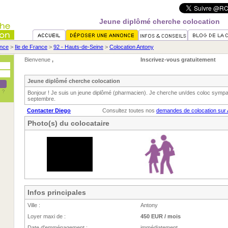
Jeune diplômé cherche colocation
nce
>
Ile de France
>
92 - Hauts-de-Seine
>
Colocation Antony
Bienvenue
,
Inscrivez-vous gratuitement
Jeune diplômé cherche colocation
Bonjour ! Je suis un jeune diplômé (pharmacien). Je cherche un/des coloc sympa 
septembre.
Contacter Diego
Consultez toutes nos
demandes de colocation sur
Photo(s) du colocataire
Infos principales
Ville :
Antony
Loyer maxi de :
450 EUR / mois
Date d'emménagement :
immédiatement