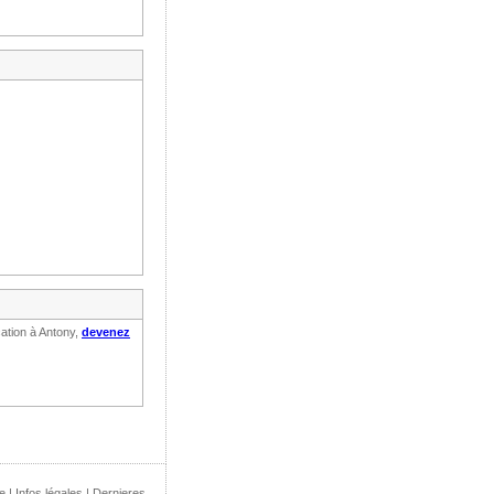
cation à Antony,
devenez
e
|
Infos légales
|
Dernieres