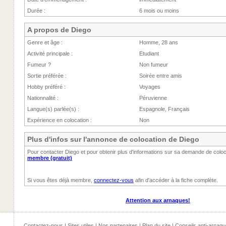
Durée :
6 mois ou moins
A propos de Diego
Genre et âge :
Homme, 28 ans
Activité principale :
Etudiant
Fumeur ?
Non fumeur
Sortie préférée :
Soirée entre amis
Hobby préféré :
Voyages
Nationnalité :
Péruvienne
Langue(s) parlée(s) :
Espagnole, Français
Expérience en colocation :
Non
Plus d'infos sur l'annonce de colocation de Diego
Pour contacter Diego et pour obtenir plus d'informations sur sa demande de colo
membre (gratuit)
Si vous êtes déjà membre,
connectez-vous
afin d'accéder à la fiche complète.
Attention aux arnaques!
Contactez-nous
|
Sites utiles
|
Nos partenaires
|
Plan du site
|
Conseils anti-arnaqu