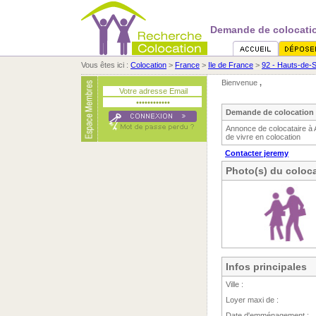
Demande de colocatio
Vous êtes ici :
Colocation
>
France
>
Ile de France
>
92 - Hauts-de-
Bienvenue
,
Demande de colocation 
Annonce de colocataire à 
de vivre en colocation
Contacter jeremy
Photo(s) du coloca
Infos principales
Ville :
Loyer maxi de :
Date d'emménagement :