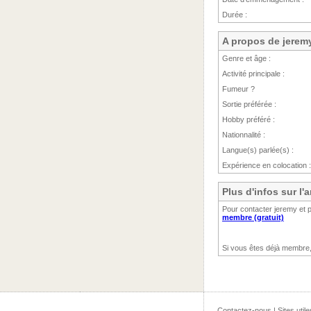
Durée :
A propos de jerem
Genre et âge :
Activité principale :
Fumeur ?
Sortie préférée :
Hobby préféré :
Nationnalité :
Langue(s) parlée(s) :
Expérience en colocation :
Plus d'infos sur l
Pour contacter jeremy et 
membre (gratuit)
Si vous êtes déjà membre
Contactez-nous
|
Sites utile