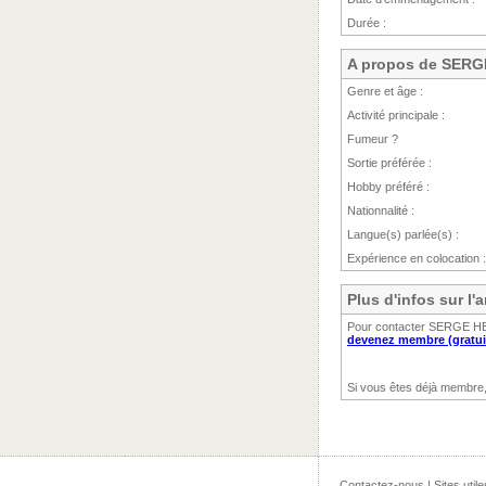
Durée :
A propos de SER
Genre et âge :
Activité principale :
Fumeur ?
Sortie préférée :
Hobby préféré :
Nationnalité :
Langue(s) parlée(s) :
Expérience en colocation :
Plus d'infos sur 
Pour contacter SERGE HERV
devenez membre (gratui
Si vous êtes déjà membre
Contactez-nous
|
Sites utile