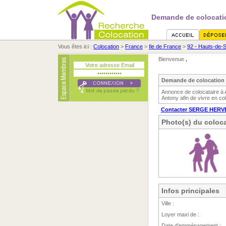
Demande de colocati
Vous êtes ici :
Colocation
>
France
>
Ile de France
>
92 - Hauts-de-
Bienvenue
,
Demande de colocation
Annonce de colocataire à
Antony afin de vivre en co
Contacter SERGE HERV
Photo(s) du coloca
Infos principales
Ville :
Loyer maxi de :
Date d'emménagement :