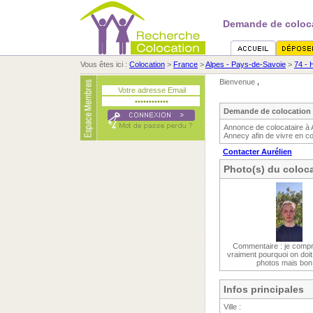
Demande de coloca
Vous êtes ici :
Colocation
>
France
>
Alpes - Pays-de-Savoie
>
74 - 
Bienvenue
,
Demande de colocation 
Annonce de colocataire à 
Annecy afin de vivre en co
Contacter Aurélien
Photo(s) du coloca
Commentaire : je comp
vraiment pourquoi on doit
photos mais bon
Infos principales
Ville :