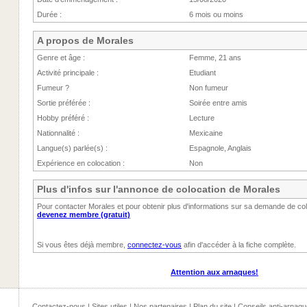
Durée :
6 mois ou moins
A propos de Morales
Genre et âge :
Femme, 21 ans
Activité principale :
Etudiant
Fumeur ?
Non fumeur
Sortie préférée :
Soirée entre amis
Hobby préféré :
Lecture
Nationnalité :
Mexicaine
Langue(s) parlée(s) :
Espagnole, Anglais
Expérience en colocation :
Non
Plus d'infos sur l'annonce de colocation de Morales
Pour contacter Morales et pour obtenir plus d'informations sur sa demande de co
devenez membre (gratuit)
Si vous êtes déjà membre,
connectez-vous
afin d'accéder à la fiche complète.
Attention aux arnaques!
Contactez-nous
|
Sites utiles
|
Nos partenaires
|
Plan du site
|
Conseils anti-arnaqu