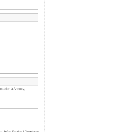
location à Annecy,
e
|
Infos légales
|
Dernieres