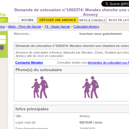
Demande de colocation n°1002374: Morales cherche une 
Annecy
nce
>
Alpes - Pays-de-Savoie
>
74 - Haute-Savoie
>
Colocation Annecy
Bienvenue
,
Inscrivez-vous gratuitement
Demande de colocation n°1002374: Morales cherche une chambre en colo
Annonce de colocataire à Annecy déposée par Morales, 21ans, Etudiant qui che
Annecy afin de vivre en colocation
Contacter Morales
Consultez toutes nos
demandes de colocation sur 
Photo(s) du colocataire
Infos principales
Ville :
Annecy
Loyer maxi de :
650 EUR / mois
Date d'emménagement :
15/08/2020