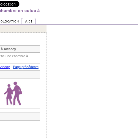
chambre en coloc à
c à Annecy
rche une chambre à
Annecy
-
Page précédente