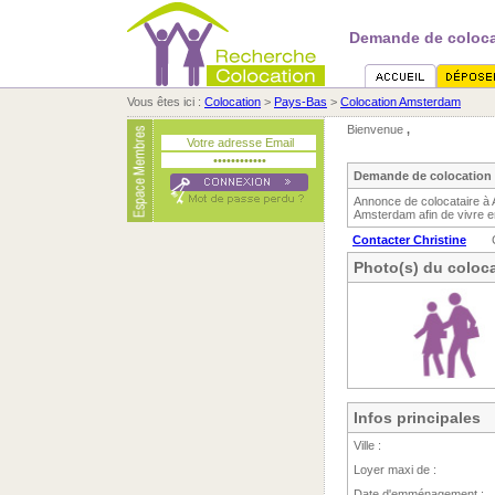
Demande de colocat
Vous êtes ici :
Colocation
>
Pays-Bas
>
Colocation Amsterdam
Bienvenue
,
Demande de colocation 
Annonce de colocataire à 
Amsterdam afin de vivre e
Contacter Christine
Photo(s) du coloca
Infos principales
Ville :
Loyer maxi de :
Date d'emménagement :