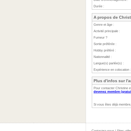
Durée :
A propos de Christ
Genre et âge :
Activité principale :
Fumeur ?
Sortie préférée :
Hobby préféré :
Nationnalité :
Langue(s) parlée(s) :
Expérience en colocation :
Plus d'infos sur l
Pour contacter Christine 
devenez membre (gratui
Si vous êtes déjà membre
Contactez-nous
|
Sites utile