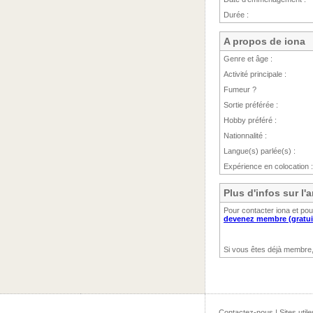
Durée :
A propos de iona
Genre et âge :
Activité principale :
Fumeur ?
Sortie préférée :
Hobby préféré :
Nationnalité :
Langue(s) parlée(s) :
Expérience en colocation :
Plus d'infos sur l
Pour contacter iona et po
devenez membre (gratui
Si vous êtes déjà membre
Contactez-nous
|
Sites utile