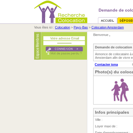
Demande de colo
Vous êtes ici :
Colocation
>
Pays-Bas
>
Colocation Amsterdam
Bienvenue
,
Demande de colocation 
Annonce de colocataire à
Amsterdam afin de vivre e
Contacter iona
Photo(s) du coloca
Infos principales
Ville :
Loyer maxi de :
Date d'emménagement :