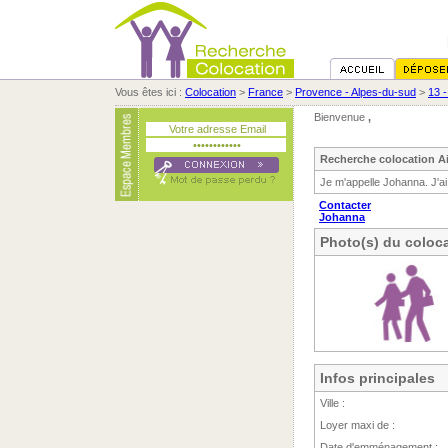
Vous êtes ici :
Colocation
>
France
>
Provence - Alpes-du-sud
>
13 
Bienvenue
,
Recherche colocation A
Je m'appelle Johanna. J'ai
Contacter
Johanna
Photo(s) du coloca
Infos principales
Ville :
Loyer maxi de :
Date d'emménagement :