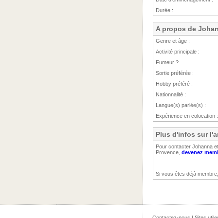
Durée :
A propos de Joha
Genre et âge :
Activité principale :
Fumeur ?
Sortie préférée :
Hobby préféré :
Nationnalité :
Langue(s) parlée(s) :
Expérience en colocation :
Plus d'infos sur l
Pour contacter Johanna et
Provence,
devenez membr
Si vous êtes déjà membre
Contactez-nous
|
Sites utile