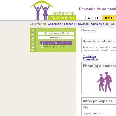
Demande de colocati
Vous êtes ici :
Colocation
>
France
>
Provence - Alpes-du-sud
>
13 
Bienvenue
,
Demande de colocation 
Annonce de colocataire à 
chambre à Aix-en-Provence
Contacter
Chanceline
Photo(s) du coloca
Infos principales
Ville :
Loyer maxi de :