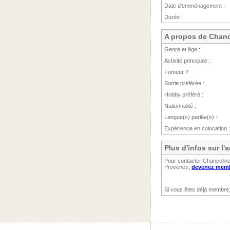
Date d'emménagement :
Durée :
A propos de Chanc
Genre et âge :
Activité principale :
Fumeur ?
Sortie préférée :
Hobby préféré :
Nationnalité :
Langue(s) parlée(s) :
Expérience en colocation :
Plus d'infos sur l
Pour contacter Chanceline 
Provence,
devenez membr
Si vous êtes déjà membre