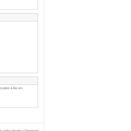
ocation à Aix-en-
e
|
Infos légales
|
Dernieres