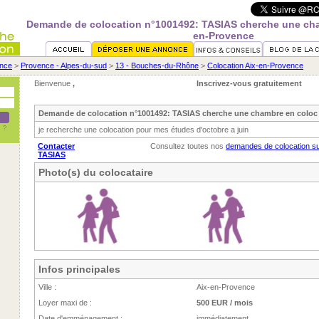
Demande de colocation n°1001492: TASIAS cherche une cha
en-Provence
nce
>
Provence - Alpes-du-sud
>
13 - Bouches-du-Rhône
>
Colocation Aix-en-Provence
Bienvenue
,
Inscrivez-vous gratuitement
Demande de colocation n°1001492: TASIAS cherche une chambre en coloc 
je recherche une colocation pour mes études d'octobre a juin
Contacter
Consultez toutes nos
demandes de colocation s
TASIAS
Photo(s) du colocataire
Infos principales
Ville :
Aix-en-Provence
Loyer maxi de :
500 EUR / mois
Date d'emménagement :
immédiatement