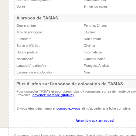
Durée :
9 mois ou moins
A propos de TASIAS
Genre et âge :
Femme, 24 ans
Activité principale :
Etudiant
Fumeur ?
Non fumeur
Sortie préférée :
Cinéma
Hobby préféré :
Informatique
Nationnalité :
Camerounaise
Langue(s) parlée(s) :
Français, Anglais
Expérience en colocation :
Non
Plus d'infos sur l'annonce de colocation de TASIAS
Pour contacter TASIAS et pour obtenir plus d'informations sur sa demande de col
Provence,
devenez membre (gratuit)
Si vous êtes déjà membre,
connectez-vous
afin d'accéder à la fiche complète.
Attention aux arnaques!
Contactez-nous
|
Sites utiles
|
Nos partenaires
|
Plan du site
|
Conseils anti-arnaqu