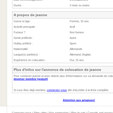
Durée :
3 mois ou moins
A propos de jeanne
Genre et âge :
Femme, 32 ans
Activité principale :
Actif
Fumeur ?
Non fumeur
Sortie préférée :
Autre
Hobby préféré :
Sport
Nationnalité :
Allemande
Langue(s) parlée(s) :
Allemand, Anglais
Expérience en colocation :
Oui, 15 ans
Plus d'infos sur l'annonce de colocation de jeanne
Pour contacter jeanne et pour obtenir plus d'informations sur sa demande de col
devenez membre (gratuit)
Si vous êtes déjà membre,
connectez-vous
afin d'accéder à la fiche complète.
Attention aux arnaques!
Contactez-nous
|
Sites utiles
|
Nos partenaires
|
Plan du site
|
Conseils anti-arnaqu