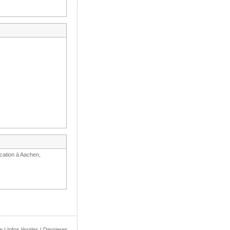
ocation à Aachen,
e
|
Infos légales
|
Dernieres