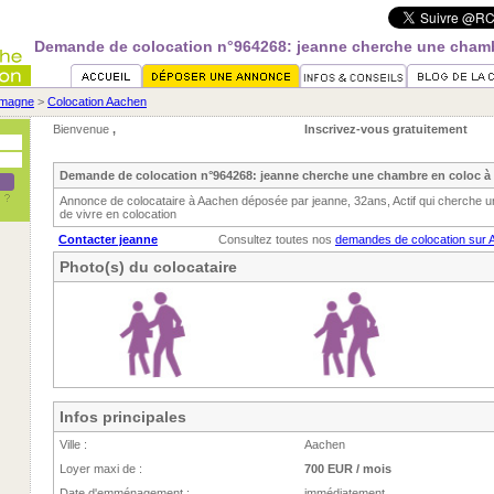
Demande de colocation n°964268: jeanne cherche une chamb
emagne
>
Colocation Aachen
Bienvenue
,
Inscrivez-vous gratuitement
Demande de colocation n°964268: jeanne cherche une chambre en coloc 
Annonce de colocataire à Aachen déposée par jeanne, 32ans, Actif qui cherche 
de vivre en colocation
Contacter jeanne
Consultez toutes nos
demandes de colocation sur 
Photo(s) du colocataire
Infos principales
Ville :
Aachen
Loyer maxi de :
700 EUR / mois
Date d'emménagement :
immédiatement